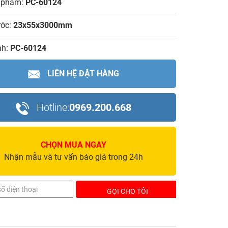
 phẩm:
PC-60124
ước:
23x55x3000mm
h:
PC-60124
LIÊN HỆ ĐẶT HÀNG
Hotline:
0969.200.668
CHỌN MUA NGAY
Nhận mẫu và tư vấn báo giá trong 24h