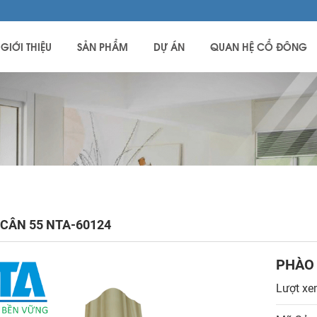
GIỚI THIỆU
SẢN PHẨM
DỰ ÁN
QUAN HỆ CỔ ĐÔNG
CÂN 55 NTA-60124
PHÀO 
Lượt xe