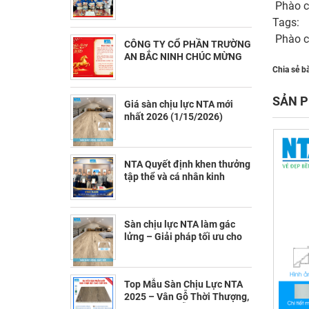
Phào c
năm 2026 (2/23/2026)
Tags:
Phào c
CÔNG TY CỔ PHẦN TRƯỜNG
AN BẮC NINH CHÚC MỪNG
NĂM MỚI 2026 (2/10/2026)
Chia sẻ bà
SẢN P
Giá sàn chịu lực NTA mới
nhất 2026 (1/15/2026)
NTA Quyết định khen thưởng
tập thể và cá nhân kinh
doanh có thành tích xuất sắc
năm 2025 (1/12/2026)
Sàn chịu lực NTA làm gác
lửng – Giải pháp tối ưu cho
không gian chật hẹp
(1/6/2026)
Top Mẫu Sàn Chịu Lực NTA
2025 – Vân Gỗ Thời Thượng,