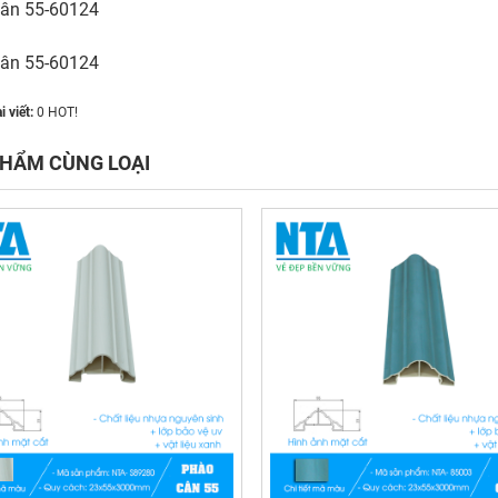
ân 55-60124
ân 55-60124
i viết:
0
HOT!
HẨM CÙNG LOẠI