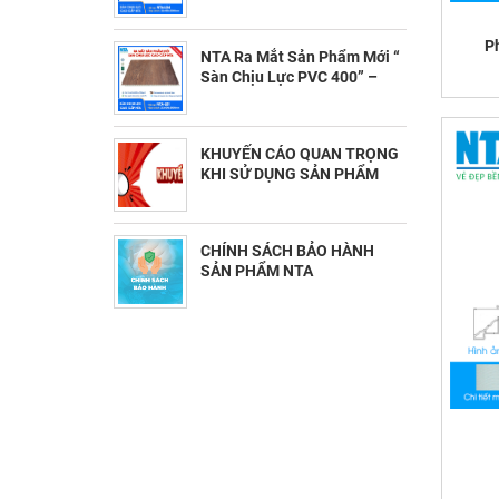
Bền Đẹp và Dẫn Đầu Xu
Hướng (11/19/2025)
P
NTA Ra Mắt Sản Phẩm Mới “
Sàn Chịu Lực PVC 400” –
Bước Tiến Mới Trong Giải
Pháp Sàn Hiện Đại
(11/13/2025)
KHUYẾN CÁO QUAN TRỌNG
KHI SỬ DỤNG SẢN PHẨM
NTA (11/1/2025)
CHÍNH SÁCH BẢO HÀNH
SẢN PHẨM NTA
(10/30/2025)