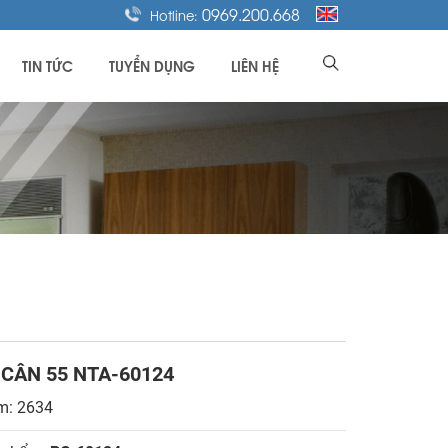
0969.200.668
Hotline:
TIN TỨC
TUYỂN DỤNG
LIÊN HỆ
CÂN 55 NTA-60124
m: 2634