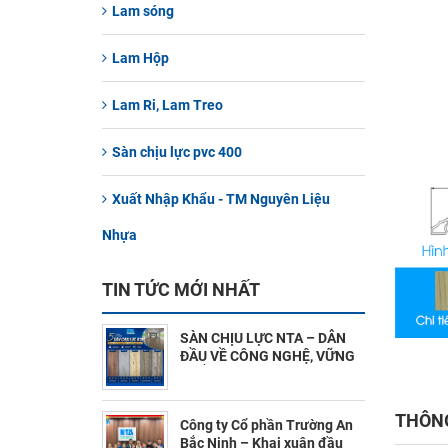
Lam sóng
Lam Hộp
Lam Ri, Lam Treo
Sàn chịu lực pvc 400
Xuất Nhập Khẩu - TM Nguyên Liệu
Nhựa
TIN TỨC MỚI NHẤT
SÀN CHỊU LỰC NTA – DẪN
ĐẦU VỀ CÔNG NGHỆ, VỮNG
CHẮC MỌI CÔNG TRÌNH !
(7/28/2026)
THÔNG
Công ty Cổ phần Trường An
Bắc Ninh – Khai xuân đầu