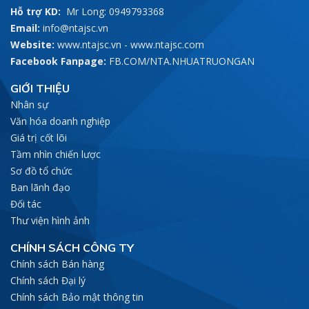
Hỗ trợ KD:
Mr Long: 0949793368
Email:
info@ntajsc.vn
Website:
www.ntajsc.vn
-
www.ntajsc.com
Facebook Fanpage:
FB.COM/NTA.NHUATRUONGAN
GIỚI THIỆU
Nhân sự
Văn hóa doanh nghiệp
Giá trị cốt lõi
Tầm nhìn chiến lược
Sơ đồ tổ chức
Ban lãnh đạo
Đối tác
Thư viện hình ảnh
CHÍNH SÁCH CÔNG TY
Chính sách Bán hàng
Chính sách Đại lý
Chính sách Bảo mật thông tin