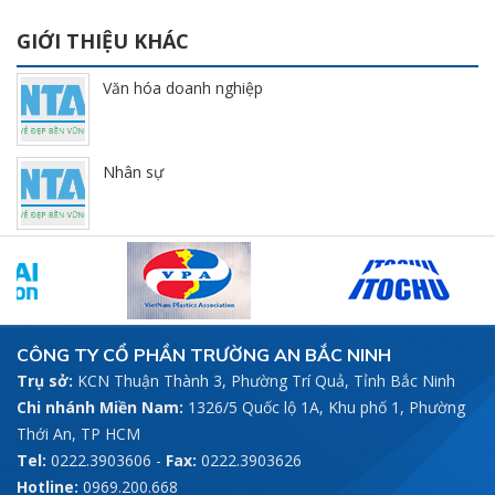
GIỚI THIỆU KHÁC
Văn hóa doanh nghiệp
Nhân sự
CÔNG TY CỔ PHẦN TRƯỜNG AN BẮC NINH
Trụ sở:
KCN Thuận Thành 3, Phường Trí Quả, Tỉnh Bắc Ninh
Chi nhánh Miền Nam:
1326/5 Quốc lộ 1A, Khu phố 1, Phường
Thới An, TP HCM
Tel:
0222.3903606
-
Fax:
0222.3903626
Hotline:
0969.200.668