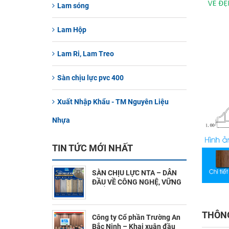
Lam sóng
Lam Hộp
Lam Ri, Lam Treo
Sàn chịu lực pvc 400
Xuất Nhập Khẩu - TM Nguyên Liệu
Nhựa
TIN TỨC MỚI NHẤT
SÀN CHỊU LỰC NTA – DẪN
ĐẦU VỀ CÔNG NGHỆ, VỮNG
CHẮC MỌI CÔNG TRÌNH !
(7/28/2026)
THÔNG
Công ty Cổ phần Trường An
Bắc Ninh – Khai xuân đầu