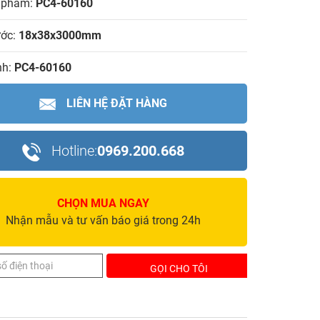
 phẩm:
PC4-60160
ước:
18x38x3000mm
h:
PC4-60160
LIÊN HỆ ĐẶT HÀNG
Hotline:
0969.200.668
CHỌN MUA NGAY
Nhận mẫu và tư vấn báo giá trong 24h