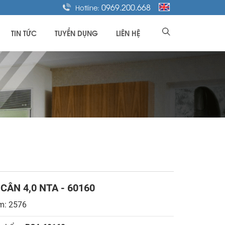
0969.200.668
Hotline:
TIN TỨC
TUYỂN DỤNG
LIÊN HỆ
CÂN 4,0 NTA - 60160
m: 2576