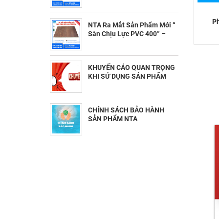
Bền Đẹp và Dẫn Đầu Xu
Hướng (11/19/2025)
Ph
NTA Ra Mắt Sản Phẩm Mới “
Sàn Chịu Lực PVC 400” –
Bước Tiến Mới Trong Giải
Pháp Sàn Hiện Đại
(11/13/2025)
KHUYẾN CÁO QUAN TRỌNG
KHI SỬ DỤNG SẢN PHẨM
NTA (11/1/2025)
CHÍNH SÁCH BẢO HÀNH
SẢN PHẨM NTA
(10/30/2025)