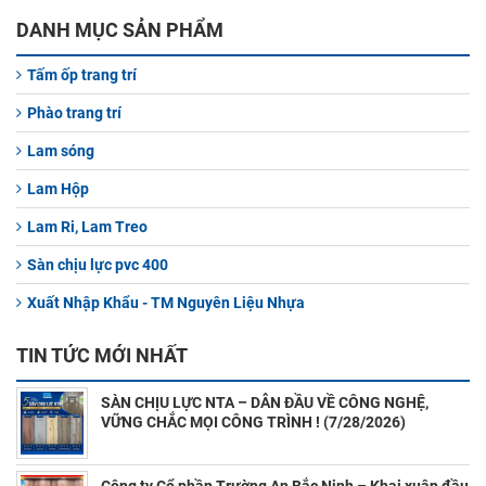
DANH MỤC SẢN PHẨM
Tấm ốp trang trí
Phào trang trí
Lam sóng
Lam Hộp
Lam Ri, Lam Treo
Sàn chịu lực pvc 400
Xuất Nhập Khẩu - TM Nguyên Liệu Nhựa
TIN TỨC MỚI NHẤT
SÀN CHỊU LỰC NTA – DẪN ĐẦU VỀ CÔNG NGHỆ,
VỮNG CHẮC MỌI CÔNG TRÌNH ! (7/28/2026)
Công ty Cổ phần Trường An Bắc Ninh – Khai xuân đầu