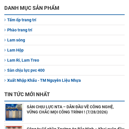
DANH MỤC SẢN PHẨM
Tấm ốp trang trí
Phào trang trí
Lam sóng
Lam Hộp
Lam Ri, Lam Treo
Sàn chịu lực pvc 400
Xuất Nhập Khẩu - TM Nguyên Liệu Nhựa
TIN TỨC MỚI NHẤT
SÀN CHỊU LỰC NTA – DẪN ĐẦU VỀ CÔNG NGHỆ,
VỮNG CHẮC MỌI CÔNG TRÌNH ! (7/28/2026)
Công ty Cổ phần Trường An Bắc Ninh – Khai xuân đầu