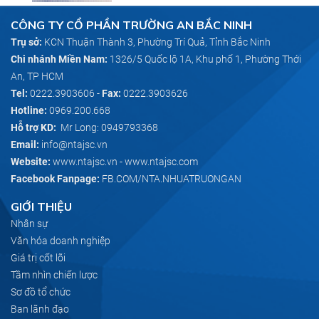
CÔNG TY CỔ PHẦN TRƯỜNG AN BẮC NINH
Trụ sở:
KCN Thuận Thành 3, Phường Trí Quả, Tỉnh Bắc Ninh
Chi nhánh Miền Nam:
1326/5 Quốc lộ 1A, Khu phố 1, Phường Thới
An, TP HCM
Tel:
0222.3903606
-
Fax:
0222.3903626
Hotline:
0969.200.668
Hỗ trợ KD:
Mr Long: 0949793368
Email:
info@ntajsc.vn
Website:
www.ntajsc.vn
-
www.ntajsc.com
Facebook Fanpage:
FB.COM/NTA.NHUATRUONGAN
GIỚI THIỆU
Nhân sự
Văn hóa doanh nghiệp
Giá trị cốt lõi
Tầm nhìn chiến lược
Sơ đồ tổ chức
Ban lãnh đạo