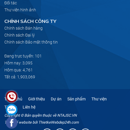
Đối tác
Thư viện hình ảnh
CHÍNH SÁCH CÔNG TY
Chính sách Bán hàng
Chính sách Đại lý
Chính sách Bảo mật thông tin
Đang trực tuyến: 101
Hôm nay: 3,095
Hôm qua: 4,761
Tất cả: 1,903,069
Trang chủ
Giới thiệu
Dự án
Sản phẩm
Thư viện
Tin tức
Liên hệ
Copyright © Bản quyền thuộc về NTAJSC.VN
Thiết kế website
bởi
ThietkeWebdep24h.com